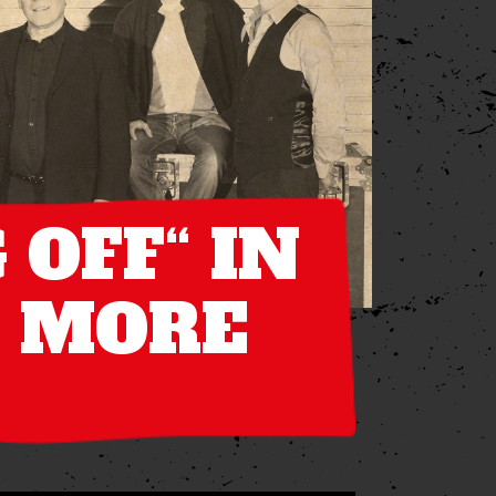
 OFF“ IN
S MORE