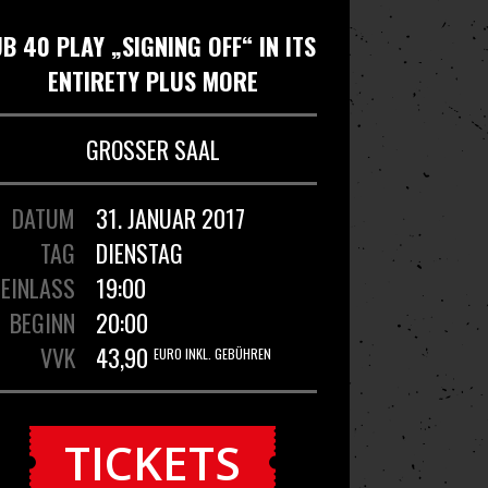
B 40 PLAY „SIGNING OFF“ IN ITS
ENTIRETY PLUS MORE
GROSSER SAAL
DATUM
31. JANUAR 2017
TAG
DIENSTAG
EINLASS
19:00
BEGINN
20:00
VVK
43,90
EURO INKL. GEBÜHREN
TICKETS