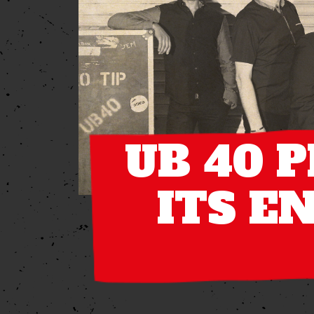
UB 40 P
ITS E