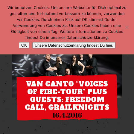
Wir benutzen Cookies. Um unsere Webseite für Dich optimal zu
gestalten und fortlaufend verbessern zu können, verwenden
wir Cookies. Durch einen Klick auf OK stimmst Du der
Verwendung von Cookies zu. Unsere Cookies haben eine
Gültigkeit von einem Tag. Weitere Informationen zu Cookies
findest Du in unserer Datenschutzerklärung.
OK
Unsere Datenschutzerklärung findest Du hier.
VAN CANTO “VOICES
OF FIRE-TOUR” PLUS
GUESTS: FREEDOM
CALL, GRAILKNIGHTS
16.4.2016