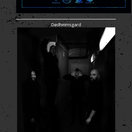
Dødheimsgard