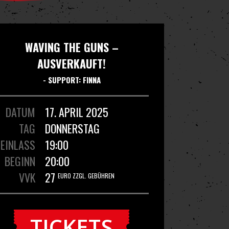
WAVING THE GUNS –
AUSVERKAUFT!
- SUPPORT: FINNA
DATUM
17. APRIL 2025
TAG
DONNERSTAG
EINLASS
19:00
BEGINN
20:00
VVK
27
EURO ZZGL. GEBÜHREN
TICKETS