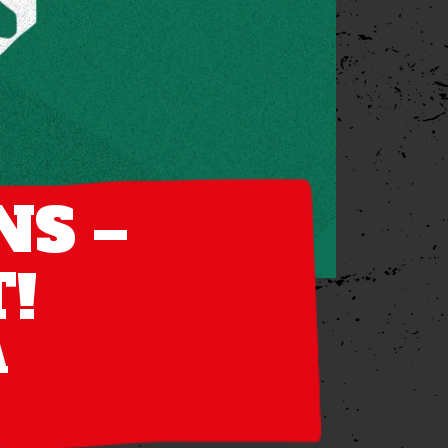
NS –
!
A