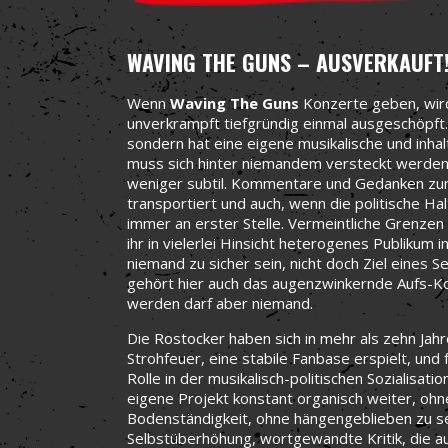
WAVING THE GUNS – AUSVERKAUFT
Wenn
Waving The Guns
Konzerte geben, wird
unverkrampft tiefgründig einmal ausgeschöpft.
sondern hat eine eigene musikalische und inhalt
muss sich hinter niemandem versteckt werden
weniger subtil. Kommentare und Gedanken zu
transportiert und auch, wenn die politische Ha
immer an erster Stelle. Vermeintliche Gren
ihr in vielerlei Hinsicht heterogenes Publikum i
niemand zu sicher sein, nicht doch Ziel eines
gehört hier auch das augenzwinkernde Aufs-Kor
werden darf aber niemand.
Die Rostocker haben sich in mehr als zehn Jah
Strohfeuer, eine stabile Fanbase erspielt, und
Rolle in der musikalisch-politischen Sozialisati
eigene Projekt konstant organisch weiter, oh
Bodenständigkeit, ohne hängengeblieben zu se
Selbstüberhöhung, wortgewandte Kritik, die au