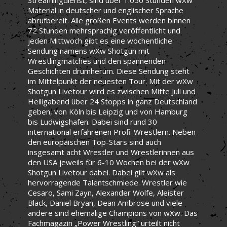
Material in deutscher und englischer Sprache
abrufbereit. Alle großen Events werden binnen
72 Stunden mehrsprachig veröffentlicht und
jeden Mittwoch gibt es eine wöchentliche
Sendung namens wXw Shotgun mit
Wrestlingmatches und den spannenden
Geschichten drumherum. Diese Sendung steht
im Mittelpunkt der neuesten Tour. Mit der wXw
Shotgun Livetour wird es zwischen Mitte Juli und
Heiligabend über 24 Stopps in ganz Deutschland
geben, von Köln bis Leipzig und von Hamburg
bis Ludwigshafen. Dabei sind rund 30
international erfahrenen Profi-Wrestlern. Neben
den europäischen Top-Stars sind auch
insgesamt acht Wrestler und Wrestlerinnen aus
den USA jeweils für 6-10 Wochen bei der wXw
Shotgun Livetour dabei. Dabei gilt wXw als
hervorragende Talentschmiede. Wrestler wie
Cesaro, Sami Zayn, Alexander Wolfe, Aleister
Black, Daniel Bryan, Dean Ambrose und viele
andere sind ehemalige Champions von wXw. Das
Fachmagazin „Power Wrestling“ urteilt nicht