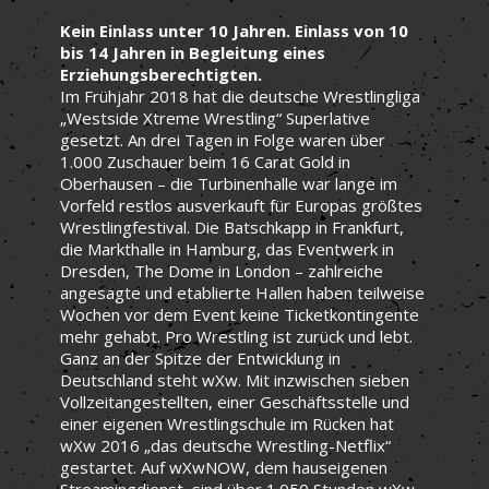
Kein Einlass unter 10 Jahren. Einlass von 10
bis 14 Jahren in Begleitung eines
Erziehungsberechtigten.
Im Frühjahr 2018 hat die deutsche Wrestlingliga
„Westside Xtreme Wrestling“ Superlative
gesetzt. An drei Tagen in Folge waren über
1.000 Zuschauer beim 16 Carat Gold in
Oberhausen – die Turbinenhalle war lange im
Vorfeld restlos ausverkauft für Europas größtes
Wrestlingfestival. Die Batschkapp in Frankfurt,
die Markthalle in Hamburg, das Eventwerk in
Dresden, The Dome in London – zahlreiche
angesagte und etablierte Hallen haben teilweise
Wochen vor dem Event keine Ticketkontingente
mehr gehabt. Pro Wrestling ist zurück und lebt.
Ganz an der Spitze der Entwicklung in
Deutschland steht wXw. Mit inzwischen sieben
Vollzeitangestellten, einer Geschäftsstelle und
einer eigenen Wrestlingschule im Rücken hat
wXw 2016 „das deutsche Wrestling-Netflix“
gestartet. Auf wXwNOW, dem hauseigenen
Streamingdienst, sind über 1.050 Stunden wXw