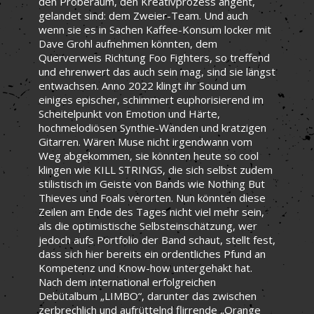
den Proberaum, den Kreativprozess angeht,
gelandet sind: dem Zweier-Team. Und auch
wenn sie es in Sachen Kaffee-Konsum locker mit
Dave Grohl aufnehmen könnten, dem
Querverweis Richtung Foo Fighters, so treffend
und ehrenwert das auch sein mag, sind sie längst
entwachsen. Anno 2022 klingt ihr Sound um
einiges epischer, schimmert euphorisierend im
Scheitelpunkt von Emotion und Härte,
hochmelodiösen Synthie-Wänden und kratzigen
Gitarren. Wären Muse nicht irgendwann vom
Weg abgekommen, sie könnten heute so cool
klingen wie KILL STRINGS, die sich selbst zudem
stilistisch im Geiste von Bands wie Nothing But
Thieves und Foals verorten. Nun könnten diese
Zeilen am Ende des Tages nicht viel mehr sein,
als die optimistische Selbsteinschätzung, wer
jedoch aufs Portfolio der Band schaut, stellt fest,
dass sich hier bereits ein ordentliches Pfund an
Kompetenz und Know-how untergehakt hat.
Nach dem international erfolgreichen
Debütalbum „LIMBO“, darunter das zwischen
zerbrechlich und aufrüttelnd flirrende „Orange