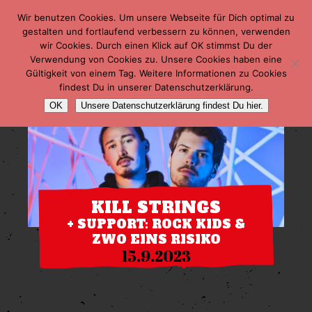
Wir benutzen Cookies. Um unsere Webseite für Dich optimal zu
gestalten und fortlaufend verbessern zu können, verwenden
wir Cookies. Durch einen Klick auf OK stimmst Du der
Verwendung von Cookies zu. Unsere Cookies haben eine
Gültigkeit von einem Tag. Weitere Informationen zu Cookies
findest Du in unserer Datenschutzerklärung.
OK
Unsere Datenschutzerklärung findest Du hier.
KILL STRINGS
+ SUPPORT: ROCK KIDS &
ZWO EINS RISIKO
15.9.2023