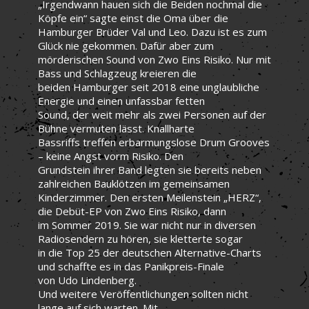
„Irgendwann hauen sich die Beiden nochmal die
Köpfe ein“ sagte einst die Oma über die
Hamburger Brüder Val und Leo. Dazu ist es zum
Glück nie gekommen. Dafür aber zum
mörderischen Sound von Zwo Eins Risiko. Nur mit
Bass und Schlagzeug kreieren die
beiden Hamburger seit 2018 eine unglaubliche
Energie und einen unfassbar fetten
Sound, der weit mehr als zwei Personen auf der
Bühne vermuten lässt. Knallharte
Bassriffs treffen erbarmungslose Drum Grooves
– keine Angst vorm Risiko. Den
Grundstein ihrer Band legten sie bereits neben
zahlreichen Bauklötzen im gemeinsamen
Kinderzimmer. Den ersten Meilenstein „HERZ“,
die Debüt-EP von Zwo Eins Risiko, dann
im Sommer 2019. Sie war nicht nur in diversen
Radiosendern zu hören, sie kletterte sogar
in die Top 25 der deutschen Alternative-Charts
und schaffte es in das Panikpreis-Finale
von Udo Lindenberg.
Und weitere Veröffentlichungen sollten nicht
lange auf sich warten. Mit