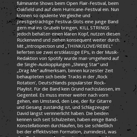
fulminante Shows beim Open Flair-Festival, beim
Oakfield und auf dem Hurricane-Festival ein. Nun
können so opulente Vergleiche und
prestigeträchtige Festival-Slots eine junge Band
gern mal ins Grübeln bringen, KILL STRINGS
jedoch behalten einen klaren Kopf, nutzen diesen
Rückenwind und ziehen konsequent weiter durch.
Mit „Introspection und „THINK/LOVE/REBEL“
lieferten sie zwei erstklassige EPs, in der Musik-
Redaktion von Spotify wurde man umgehend auf
die Single-Auskopplungen „Shining Star“ und
„Drag Me“ aufmerksam, binnen kürzester Zeit
behaupteten sich beide Tracks in der ‚Rock
Rotation’, Deutschlands populärster Rock-
Playlist. Für die Band kein Grund nachzulassen, im
Gegenteil. Es muss immer weiter nach vorn
gehen, ein Umstand, den Lee, der für Gitarre
und Gesang zuständig ist, und Schlagzeuger
David längst verinnerlicht haben. Die beiden
kennen sich seit Schulzeiten, haben einige Band-
Konstellationen durchlaufen, bis sie schließlich
bei der effektivsten Formation, zumindest, was