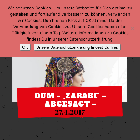
Wir benutzen Cookies. Um unsere Webseite für Dich optimal zu
gestalten und fortlaufend verbessern zu können, verwenden
wir Cookies. Durch einen Klick auf OK stimmst Du der
Verwendung von Cookies zu. Unsere Cookies haben eine
Gültigkeit von einem Tag. Weitere Informationen zu Cookies
findest Du in unserer Datenschutzerklärung.
OK
Unsere Datenschutzerklärung findest Du hier.
OUM – „ZARABI“ –
ABGESAGT –
27.4.2017