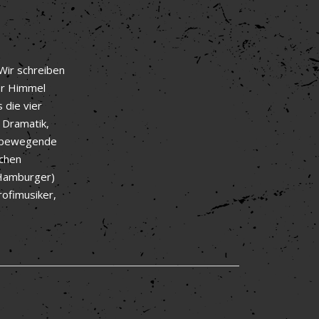
Wir schreiben
er Himmel
 die vier
 Dramatik,
d bewegende
schen
(Hamburger)
ofimusiker,