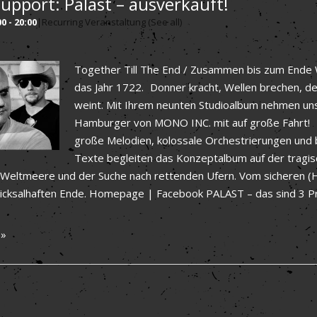
upport: Palast – ausverkauft!
00
-
20:00
|
Recurring Veranstaltung
(See all)
Together Till The End / Zusammen bis zum Ende 
das Jahr 1722. Donner kracht, Wellen brechen, d
weint. Mit Ihrem neunten Studioalbum nehmen uns
Hamburger von MONO INC. mit auf große Fahrt!
große Melodien, kolossale Orchestrierungen un
Texte begleiten das Konzeptalbum auf der tragi
 Weltmeere und der Suche nach rettenden Ufern. Vom sicheren 
icksalhaften Ende. Homepage | Facebook PALAST – das sind 3 Pr
 »