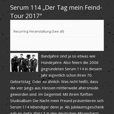
Serum 114 „Der Tag mein Feind-
Tour 2017“
29. September. 2017 ab 19:00
-
20:00
Recurring Veranstaltung
(See all)
Großer Saal
Bandjahre sind ja so etwas wie
Hundejahre. Also feiern die 2006
gegründeten Serum 114 in diesem
Jahr eigentlich schon ihren 70.
Geburtstag. Oder so ähnlich. Was nicht heißt, dass
die vier Jungs aus Hessen mittlerweile altersmüde
geworden sind. Im Gegenteil: Mit ihrem fünften
Studioalbum Die Nacht mein Freund präsentieren sich
Serum 114 lebendiger denn je. Als Jubiläumsgeschenk
gab es dafür Platz 3 in den deutschen Albumcharts.